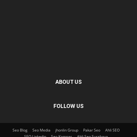
ABOUT US
FOLLOW US
Seo Blog
Seo Media
jhonlin Group
Pakar Seo
Ahli SEO
SEO Linkedin
Seo Kompas
Ahli Seo Surabaya