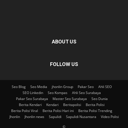
ABOUT US
FOLLOW US
Seo Blog
Seo Media
jhonlin Group
Pakar Seo
Ahli SEO
SEO Linkedin
Seo Kompas
Ahli Seo Surabaya
Pakar Seo Surabaya
Master Seo Surabaya
Seo Dunia
Berita Kendari
Kendari
Beritapolisi
Berita Polisi
Berita Polisi Viral
Berita Polisi Hari ini
Berita Polisi Trending
Jhonlin
Jhonlin news
Sapulidi
Sapulidi Nusantara
Video Polisi
©