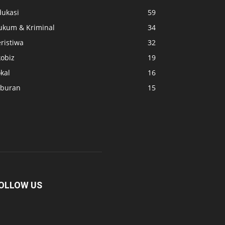
dukasi
59
ukum & Kriminal
34
ristiwa
32
kobiz
19
kal
16
iburan
15
OLLOW US