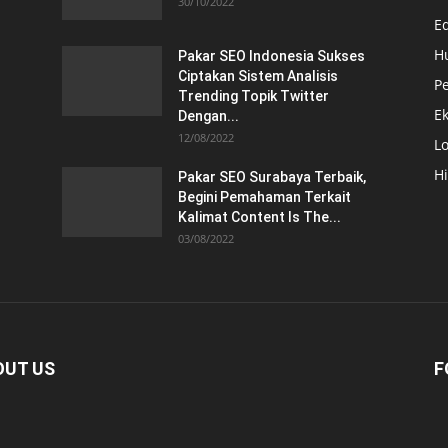
30/10/2022
E
H
Pakar SEO Indonesia Sukses
Ciptakan Sistem Analisis
Pe
Trending Topik Twitter
E
Dengan...
12/08/2022
Lo
H
Pakar SEO Surabaya Terbaik,
Begini Pemahaman Terkait
Kalimat Content Is The...
03/08/2022
OUT US
F