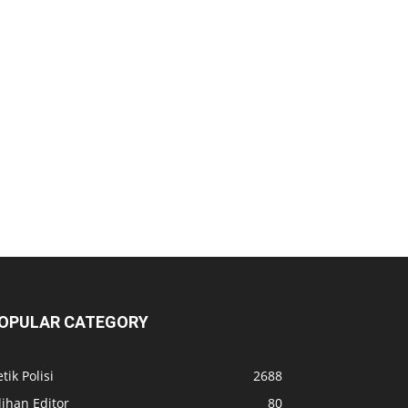
OPULAR CATEGORY
tik Polisi
2688
lihan Editor
80