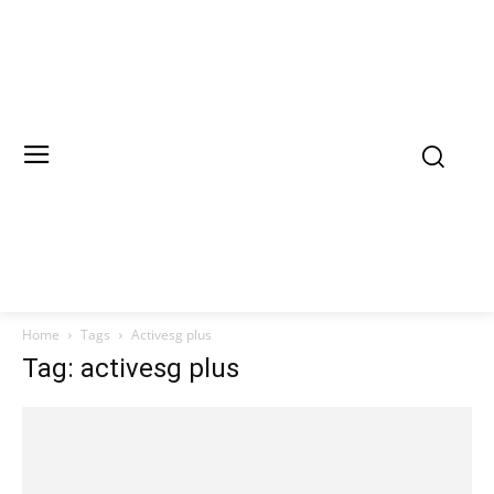
Home
Tags
Activesg plus
Tag: activesg plus