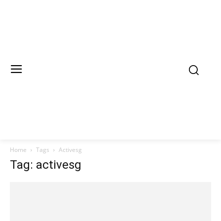
Home
Tags
Activesg
Tag: activesg