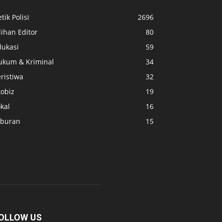
tik Polisi
2696
lihan Editor
80
dukasi
59
ukum & Kriminal
34
ristiwa
32
kobiz
19
kal
16
iburan
15
OLLOW US