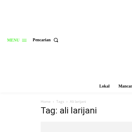
Pencarian
MENU
Lokal
Mancan
Home
Tags
Ali larijani
Tag: ali larijani