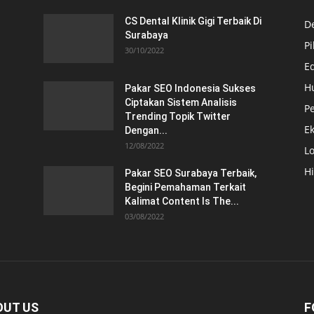
CS Dental Klinik Gigi Terbaik Di
De
Surabaya
Pi
30/10/2022
E
H
Pakar SEO Indonesia Sukses
Ciptakan Sistem Analisis
Pe
Trending Topik Twitter
E
Dengan...
12/08/2022
Lo
H
Pakar SEO Surabaya Terbaik,
Begini Pemahaman Terkait
Kalimat Content Is The...
03/08/2022
OUT US
F