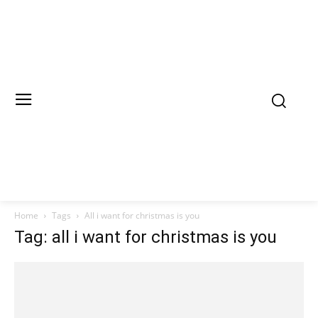
Home
Tags
All i want for christmas is you
Tag: all i want for christmas is you