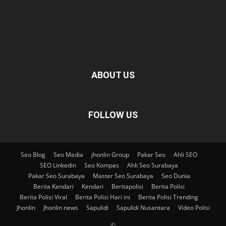
ABOUT US
FOLLOW US
Seo Blog
Seo Media
jhonlin Group
Pakar Seo
Ahli SEO
SEO Linkedin
Seo Kompas
Ahli Seo Surabaya
Pakar Seo Surabaya
Master Seo Surabaya
Seo Dunia
Berita Kendari
Kendari
Beritapolisi
Berita Polisi
Berita Polisi Viral
Berita Polisi Hari ini
Berita Polisi Trending
Jhonlin
Jhonlin news
Sapulidi
Sapulidi Nusantara
Video Polisi
©