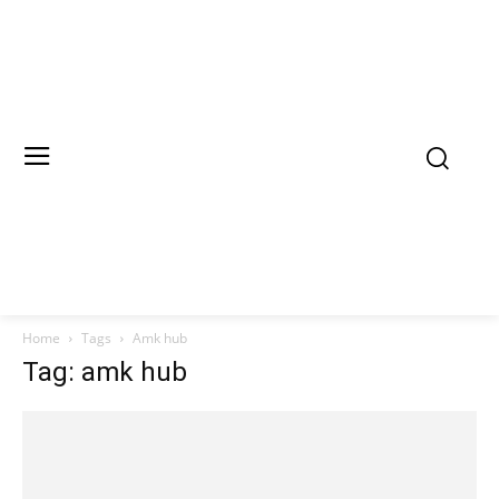
Home
Tags
Amk hub
Tag: amk hub