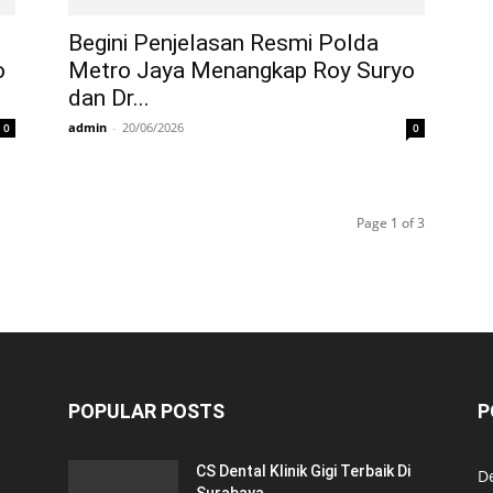
Begini Penjelasan Resmi Polda
o
Metro Jaya Menangkap Roy Suryo
dan Dr...
admin
-
20/06/2026
0
0
Page 1 of 3
POPULAR POSTS
P
CS Dental Klinik Gigi Terbaik Di
De