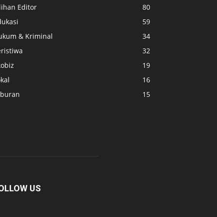
lihan Editor
80
dukasi
59
ukum & Kriminal
34
ristiwa
32
kobiz
19
kal
16
iburan
15
OLLOW US