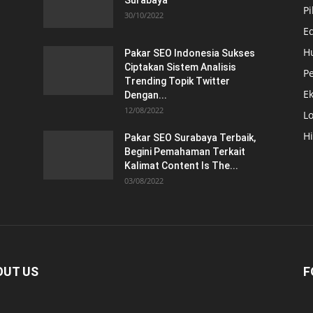
Surabaya
Pi
30/10/2022
E
H
Pakar SEO Indonesia Sukses
Ciptakan Sistem Analisis
Pe
Trending Topik Twitter
E
Dengan...
12/08/2022
Lo
H
Pakar SEO Surabaya Terbaik,
Begini Pemahaman Terkait
Kalimat Content Is The...
03/08/2022
OUT US
F