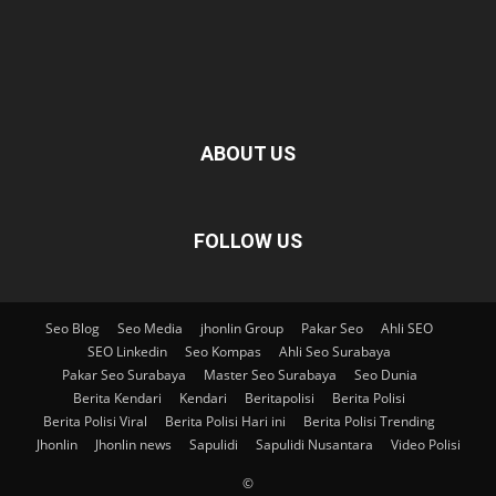
ABOUT US
FOLLOW US
Seo Blog
Seo Media
jhonlin Group
Pakar Seo
Ahli SEO
SEO Linkedin
Seo Kompas
Ahli Seo Surabaya
Pakar Seo Surabaya
Master Seo Surabaya
Seo Dunia
Berita Kendari
Kendari
Beritapolisi
Berita Polisi
Berita Polisi Viral
Berita Polisi Hari ini
Berita Polisi Trending
Jhonlin
Jhonlin news
Sapulidi
Sapulidi Nusantara
Video Polisi
©