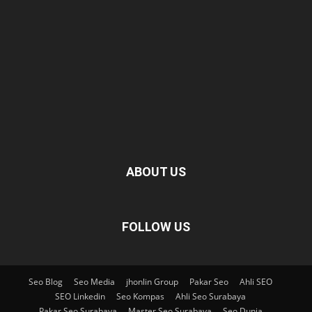
ABOUT US
FOLLOW US
Seo Blog
Seo Media
jhonlin Group
Pakar Seo
Ahli SEO
SEO Linkedin
Seo Kompas
Ahli Seo Surabaya
Pakar Seo Surabaya
Master Seo Surabaya
Seo Dunia