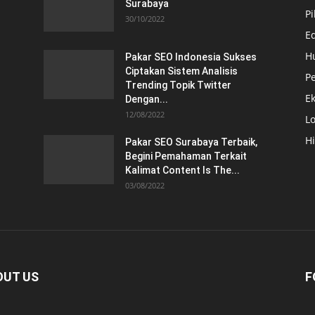
Surabaya
Pi
30/10/2022
E
H
Pakar SEO Indonesia Sukses
Ciptakan Sistem Analisis
Pe
Trending Topik Twitter
E
Dengan...
12/08/2022
Lo
H
Pakar SEO Surabaya Terbaik,
Begini Pemahaman Terkait
Kalimat Content Is The...
03/08/2022
OUT US
F