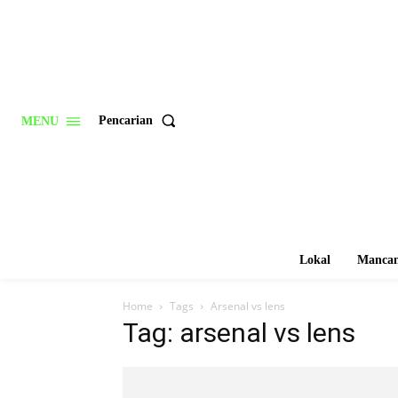
Pencarian
MENU
Lokal
Mancan
Home
Tags
Arsenal vs lens
Tag: arsenal vs lens