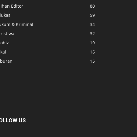
lihan Editor
80
dukasi
59
ukum & Kriminal
34
ristiwa
32
kobiz
19
kal
16
iburan
15
OLLOW US