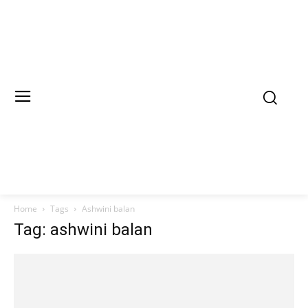
Home
Tags
Ashwini balan
Tag: ashwini balan