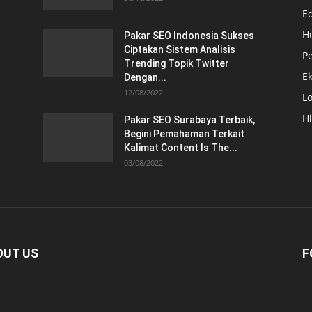
E
H
Pakar SEO Indonesia Sukses
Ciptakan Sistem Analisis
Pe
Trending Topik Twitter
E
Dengan...
12/08/2022
Lo
H
Pakar SEO Surabaya Terbaik,
Begini Pemahaman Terkait
Kalimat Content Is The...
03/08/2022
OUT US
F