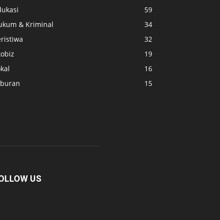
dukasi
59
ukum & Kriminal
34
ristiwa
32
kobiz
19
kal
16
iburan
15
OLLOW US