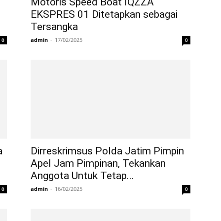
Motoris Speed Boat IQZZA
EKSPRES 01 Ditetapkan sebagai
Tersangka
admin
-
17/02/2025
0
0
a
Dirreskrimsus Polda Jatim Pimpin
Apel Jam Pimpinan, Tekankan
Anggota Untuk Tetap...
admin
-
16/02/2025
0
0