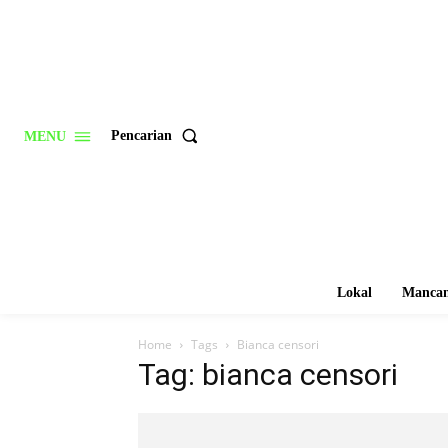
Pencarian
MENU
Lokal
Mancan
Home
Tags
Bianca censori
Tag: bianca censori