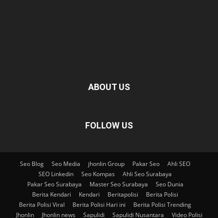
ABOUT US
FOLLOW US
Seo Blog
Seo Media
jhonlin Group
Pakar Seo
Ahli SEO
SEO Linkedin
Seo Kompas
Ahli Seo Surabaya
Pakar Seo Surabaya
Master Seo Surabaya
Seo Dunia
Berita Kendari
Kendari
Beritapolisi
Berita Polisi
Berita Polisi Viral
Berita Polisi Hari ini
Berita Polisi Trending
Jhonlin
Jhonlin news
Sapulidi
Sapulidi Nusantara
Video Polisi