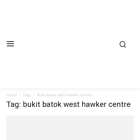
Home
Tags
Bukit batok west hawker centre
Tag: bukit batok west hawker centre