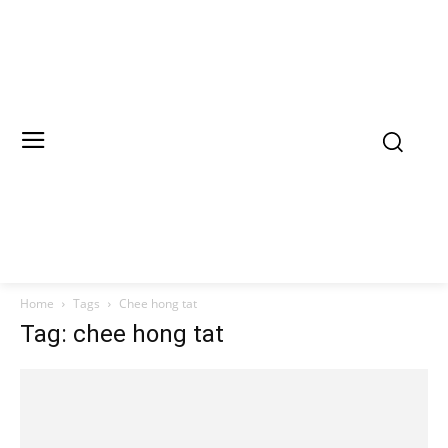
Home
Tags
Chee hong tat
Tag: chee hong tat