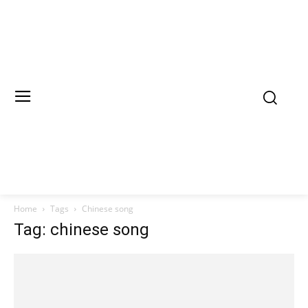
Home
Tags
Chinese song
Tag: chinese song