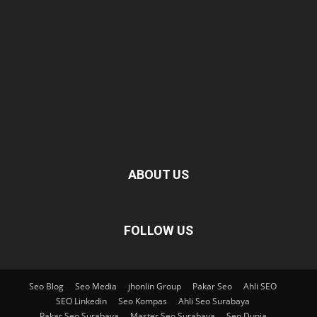
ABOUT US
FOLLOW US
Seo Blog
Seo Media
jhonlin Group
Pakar Seo
Ahli SEO
SEO Linkedin
Seo Kompas
Ahli Seo Surabaya
Pakar Seo Surabaya
Master Seo Surabaya
Seo Dunia