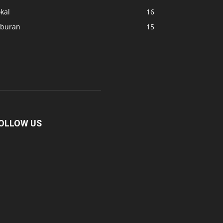
kal
16
iburan
15
OLLOW US