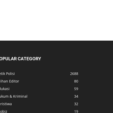
OPULAR CATEGORY
tik Polisi
2688
lihan Editor
80
dukasi
59
ukum & Kriminal
34
ristiwa
32
kobiz
19