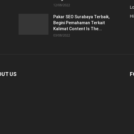
12/08/2022
Lo
H
Pakar SEO Surabaya Terbaik,
Begini Pemahaman Terkait
Kalimat Content Is The...
03/08/2022
OUT US
F