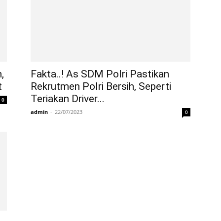
,
Fakta..! As SDM Polri Pastikan
t
Rekrutmen Polri Bersih, Seperti
Teriakan Driver...
0
admin
-
22/07/2023
0