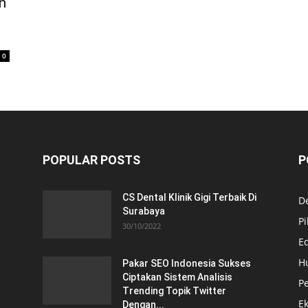
n
0
POPULAR POSTS
P
CS Dental Klinik Gigi Terbaik Di
De
Surabaya
Pi
30/10/2022
E
H
Pakar SEO Indonesia Sukses
Ciptakan Sistem Analisis
Pe
Trending Topik Twitter
E
Dengan...