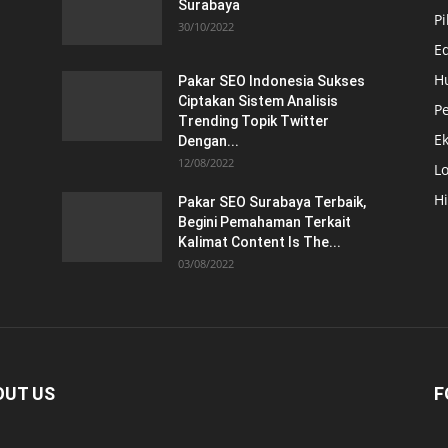
Surabaya
Pi
30/10/2022
E
H
Pakar SEO Indonesia Sukses
Ciptakan Sistem Analisis
Pe
Trending Topik Twitter
E
Dengan...
12/08/2022
Lo
H
Pakar SEO Surabaya Terbaik,
Begini Pemahaman Terkait
Kalimat Content Is The...
03/08/2022
OUT US
F