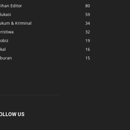
lihan Editor
80
dukasi
59
ukum & Kriminal
34
ristiwa
32
kobiz
19
kal
16
iburan
15
OLLOW US