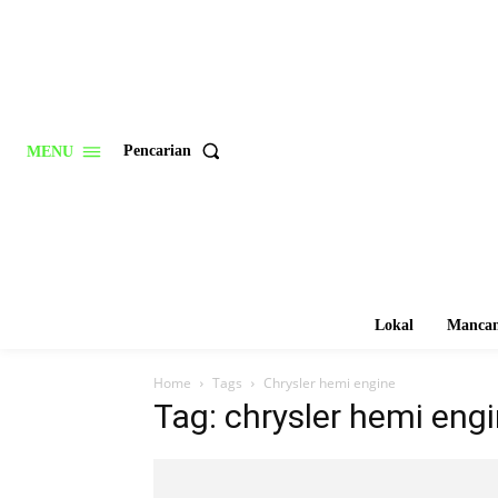
Pencarian
MENU
Lokal
Mancan
Home
Tags
Chrysler hemi engine
Tag: chrysler hemi eng