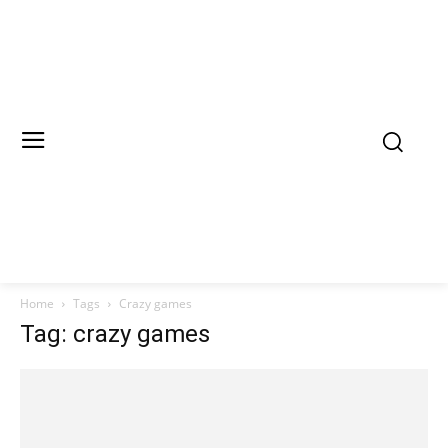
Home
Tags
Crazy games
Tag: crazy games