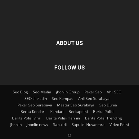
ABOUT US
FOLLOW US
Seo Blog
Seo Media
jhonlin Group
Pakar Seo
Ahli SEO
SEO Linkedin
Seo Kompas
Ahli Seo Surabaya
Pakar Seo Surabaya
Master Seo Surabaya
Seo Dunia
Berita Kendari
Kendari
Beritapolisi
Berita Polisi
Berita Polisi Viral
Berita Polisi Hari ini
Berita Polisi Trending
Jhonlin
Jhonlin news
Sapulidi
Sapulidi Nusantara
Video Polisi
©