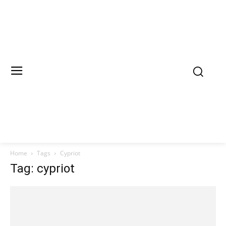
Home
Tags
Cypriot
Tag: cypriot