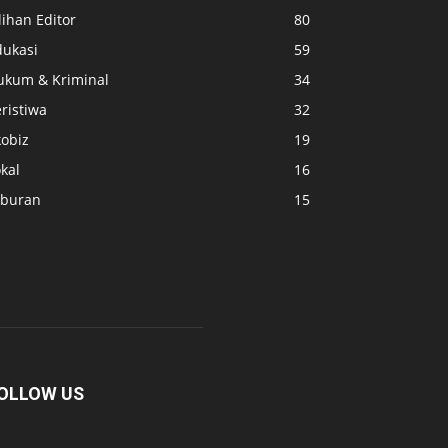
lihan Editor
80
dukasi
59
ukum & Kriminal
34
ristiwa
32
kobiz
19
kal
16
iburan
15
OLLOW US