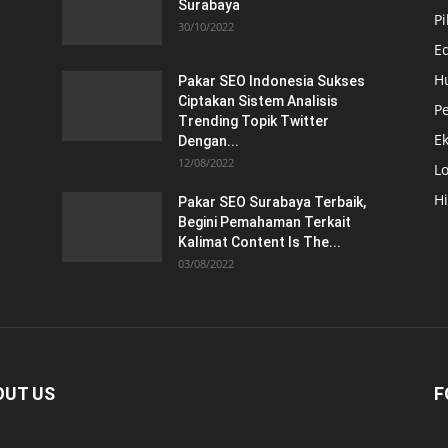
Surabaya
Pi
30/10/2022
E
H
Pakar SEO Indonesia Sukses
Ciptakan Sistem Analisis
Pe
Trending Topik Twitter
E
Dengan...
12/08/2022
Lo
H
Pakar SEO Surabaya Terbaik,
Begini Pemahaman Terkait
Kalimat Content Is The...
03/08/2022
OUT US
F