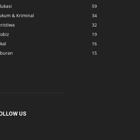
dukasi
59
ukum & Kriminal
34
ristiwa
32
kobiz
19
kal
16
iburan
15
OLLOW US