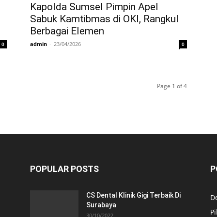
Kapolda Sumsel Pimpin Apel
Sabuk Kamtibmas di OKI, Rangkul
Berbagai Elemen
admin
-
23/04/2026
0
0
Page 1 of 4
POPULAR POSTS
P
CS Dental Klinik Gigi Terbaik Di
De
Surabaya
Pi
30/10/2022