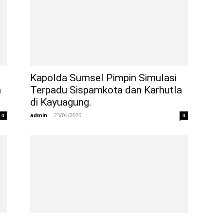
Kapolda Sumsel Pimpin Simulasi
a
Terpadu Sispamkota dan Karhutla
di Kayuagung.
admin
-
23/04/2026
0
0