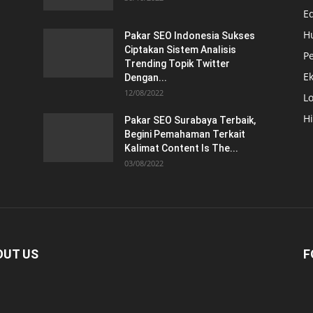
E
H
Pakar SEO Indonesia Sukses
Ciptakan Sistem Analisis
Pe
Trending Topik Twitter
E
Dengan...
12/08/2022
Lo
H
Pakar SEO Surabaya Terbaik,
Begini Pemahaman Terkait
Kalimat Content Is The...
03/08/2022
OUT US
F