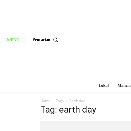
Pencarian
MENU
Lokal
Mancan
Home
Tags
Earth day
Tag: earth day