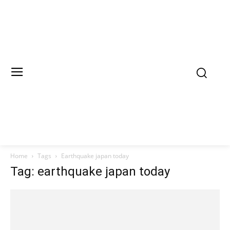
Home
Tags
Earthquake japan today
Tag: earthquake japan today