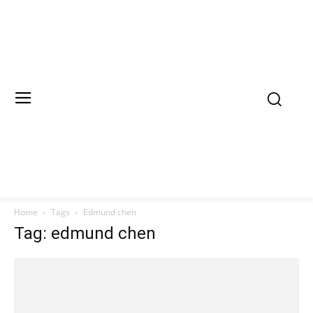
Home
Tags
Edmund chen
Tag: edmund chen