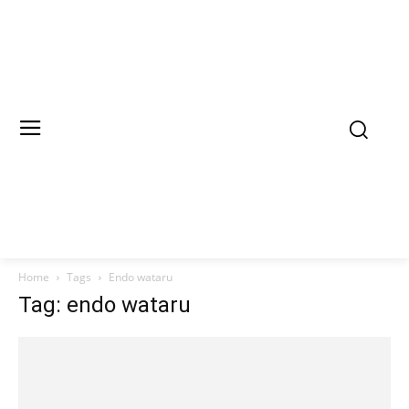
Home
Tags
Endo wataru
Tag: endo wataru