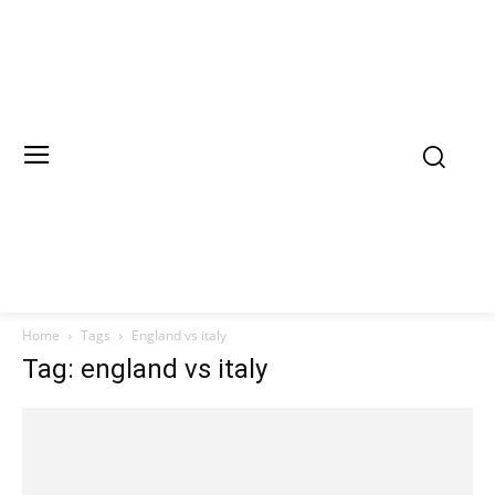
Home
Tags
England vs italy
Tag: england vs italy