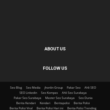
ABOUT US
FOLLOW US
Seo Blog
Seo Media
jhonlin Group
Pakar Seo
Ahli SEO
SEO Linkedin
Seo Kompas
Ahli Seo Surabaya
Pakar Seo Surabaya
Master Seo Surabaya
Seo Dunia
Berita Kendari
Kendari
Beritapolisi
Berita Polisi
Berita Polisi Viral
Berita Polisi Hari ini
Berita Polisi Trending