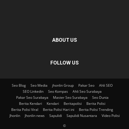
ABOUT US
FOLLOW US
Seo Blog
Seo Media
jhonlin Group
Pakar Seo
Ahli SEO
SEO Linkedin
Seo Kompas
Ahli Seo Surabaya
Pakar Seo Surabaya
Master Seo Surabaya
Seo Dunia
Berita Kendari
Kendari
Beritapolisi
Berita Polisi
Berita Polisi Viral
Berita Polisi Hari ini
Berita Polisi Trending
Jhonlin
Jhonlin news
Sapulidi
Sapulidi Nusantara
Video Polisi
©