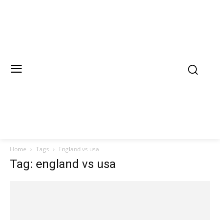
Home
Tags
England vs usa
Tag: england vs usa