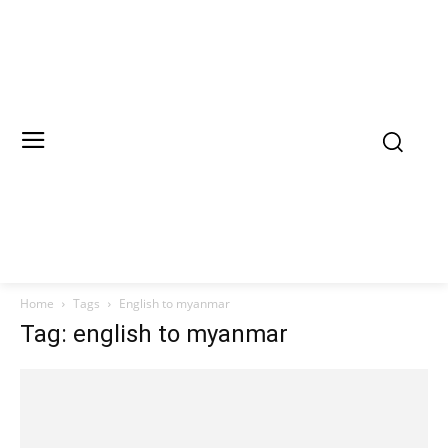
Home
Tags
English to myanmar
Tag: english to myanmar