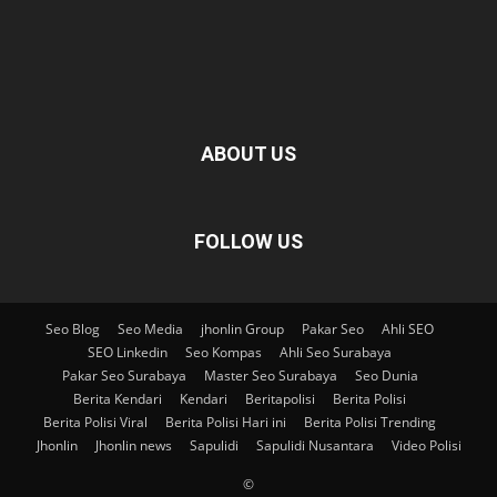
ABOUT US
FOLLOW US
Seo Blog
Seo Media
jhonlin Group
Pakar Seo
Ahli SEO
SEO Linkedin
Seo Kompas
Ahli Seo Surabaya
Pakar Seo Surabaya
Master Seo Surabaya
Seo Dunia
Berita Kendari
Kendari
Beritapolisi
Berita Polisi
Berita Polisi Viral
Berita Polisi Hari ini
Berita Polisi Trending
Jhonlin
Jhonlin news
Sapulidi
Sapulidi Nusantara
Video Polisi
©