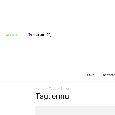
Pencarian
MENU
Lokal
Mancan
Home
Tags
Ennui
Tag: ennui