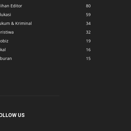
lihan Editor
80
dukasi
59
ukum & Kriminal
34
ristiwa
32
kobiz
19
kal
16
iburan
15
OLLOW US