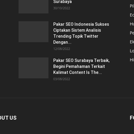
Surabaya
Pi
30/10/2022
E
H
Pakar SEO Indonesia Sukses
Ciptakan Sistem Analisis
Pe
Trending Topik Twitter
E
Dengan...
12/08/2022
Lo
H
Pakar SEO Surabaya Terbaik,
Begini Pemahaman Terkait
Kalimat Content Is The...
03/08/2022
OUT US
F