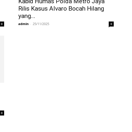
Kabid Humas Polda Metro Jaya
Rilis Kasus Alvaro Bocah Hilang
yang...
admin
-
25/11/2025
0
0
0