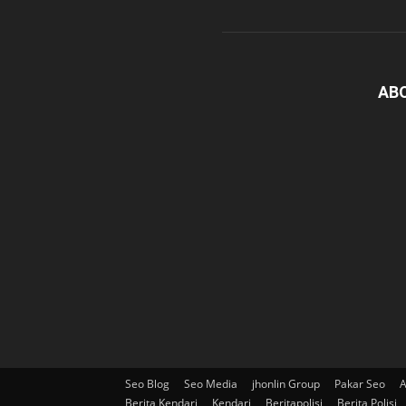
AB
Seo Blog
Seo Media
jhonlin Group
Pakar Seo
A
Berita Kendari
Kendari
Beritapolisi
Berita Polisi