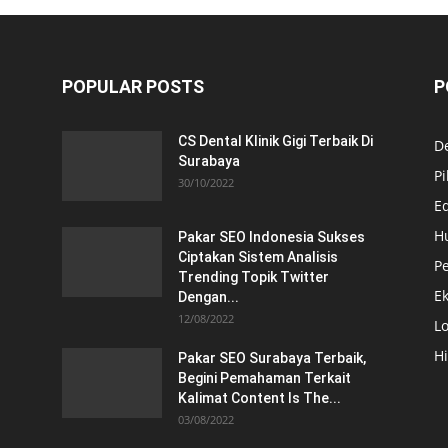
POPULAR POSTS
P
CS Dental Klinik Gigi Terbaik Di
De
Surabaya
Pi
30/10/2022
E
H
Pakar SEO Indonesia Sukses
Ciptakan Sistem Analisis
Pe
Trending Topik Twitter
E
Dengan...
12/08/2022
Lo
H
Pakar SEO Surabaya Terbaik,
Begini Pemahaman Terkait
Kalimat Content Is The...
03/08/2022