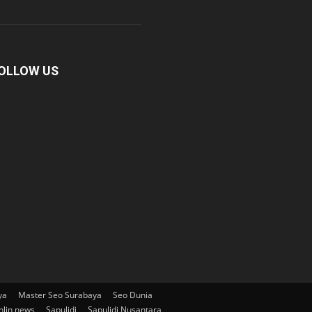
OLLOW US
ya
Master Seo Surabaya
Seo Dunia
nlin news
Sapulidi
Sapulidi Nusantara