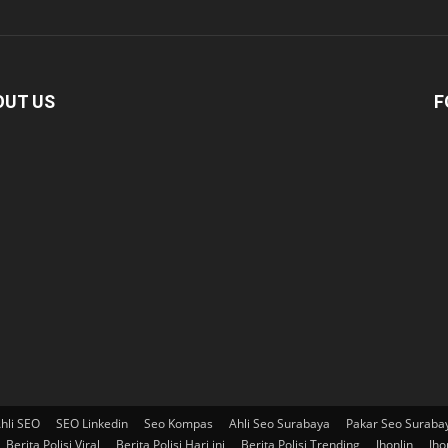
OUT US
F
hli SEO
SEO Linkedin
Seo Kompas
Ahli Seo Surabaya
Pakar Seo Suraba
Berita Polisi Viral
Berita Polisi Hari ini
Berita Polisi Trending
Jhonlin
Jho