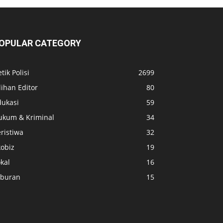
OPULAR CATEGORY
tik Polisi
2699
lihan Editor
80
dukasi
59
ukum & Kriminal
34
ristiwa
32
kobiz
19
kal
16
iburan
15