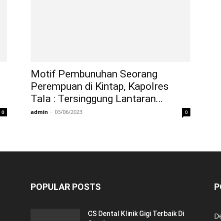
Motif Pembunuhan Seorang
Perempuan di Kintap, Kapolres
Tala : Tersinggung Lantaran...
admin
-
03/06/2023
0
0
POPULAR POSTS
P
CS Dental Klinik Gigi Terbaik Di
De