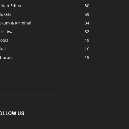
lihan Editor
80
dukasi
59
ukum & Kriminal
34
ristiwa
32
kobiz
19
kal
16
iburan
15
OLLOW US