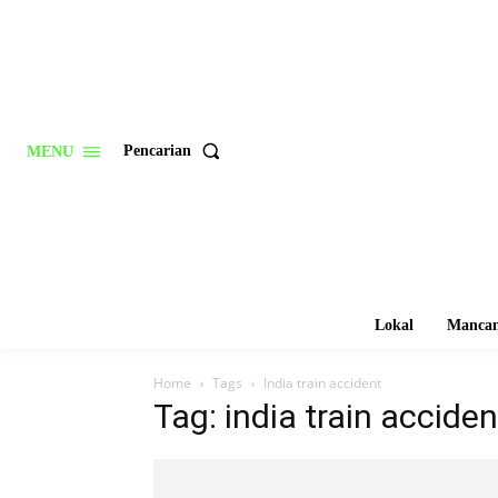
Pencarian
MENU
Lokal
Mancan
Home
Tags
India train accident
Tag: india train acciden