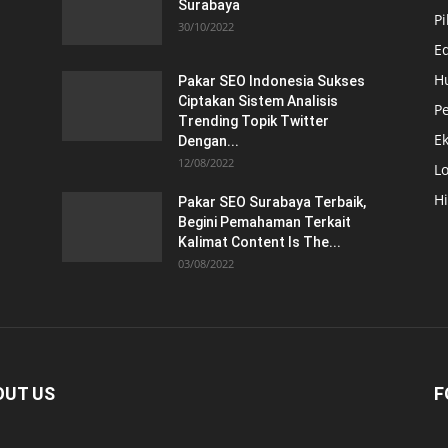
Surabaya
Pi
30/10/2022
E
H
Pakar SEO Indonesia Sukses
Ciptakan Sistem Analisis
Pe
Trending Topik Twitter
E
Dengan...
12/08/2022
Lo
H
Pakar SEO Surabaya Terbaik,
Begini Pemahaman Terkait
Kalimat Content Is The...
03/08/2022
OUT US
F