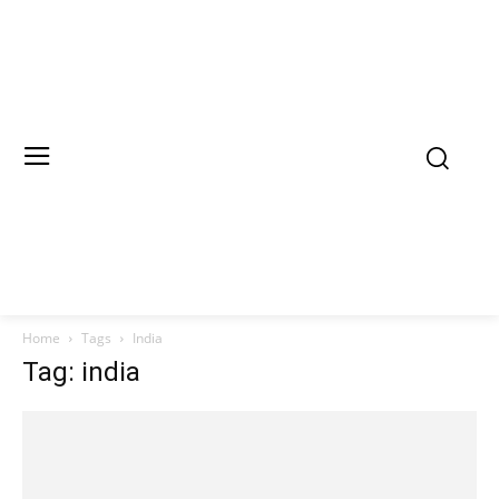
Home
Tags
India
Tag: india