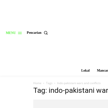
Pencarian
MENU
Lokal
Mancan
Home
Tags
Indo-pakistani wars and conflicts
Tag: indo-pakistani war