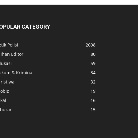
OPULAR CATEGORY
tik Polisi
2698
lihan Editor
80
dukasi
59
ukum & Kriminal
34
ristiwa
32
kobiz
19
kal
16
iburan
15