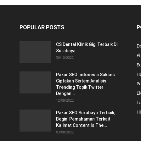
POPULAR POSTS
P
CS Dental Klinik Gigi Terbaik Di
De
Surabaya
Pi
30/10/2022
E
H
Pakar SEO Indonesia Sukses
Ciptakan Sistem Analisis
Pe
Trending Topik Twitter
E
Dengan...
12/08/2022
Lo
H
Pakar SEO Surabaya Terbaik,
Begini Pemahaman Terkait
Kalimat Content Is The...
03/08/2022