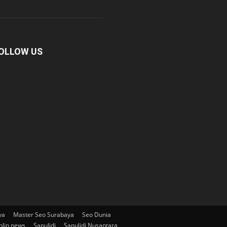
OLLOW US
ya
Master Seo Surabaya
Seo Dunia
nlin news
Sapulidi
Sapulidi Nusantara