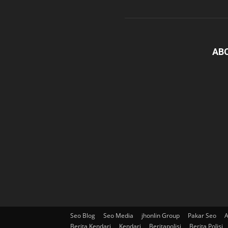
AB
Seo Blog
Seo Media
jhonlin Group
Pakar Seo
A
Berita Kendari
Kendari
Beritapolisi
Berita Polisi