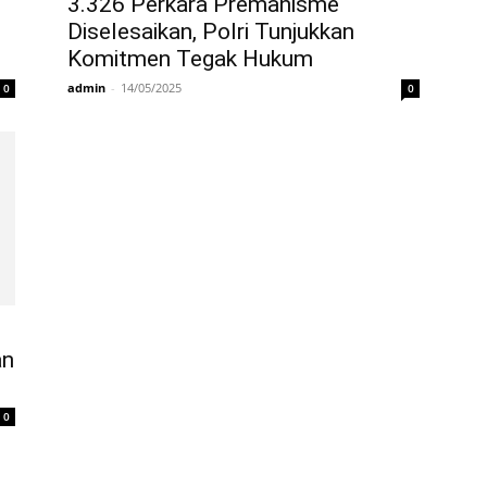
3.326 Perkara Premanisme
Diselesaikan, Polri Tunjukkan
Komitmen Tegak Hukum
admin
-
14/05/2025
0
0
an
0