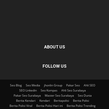
ABOUT US
FOLLOW US
Seo Blog
Seo Media
jhonlin Group
Pakar Seo
Ahli SEO
SEO Linkedin
Seo Kompas
Ahli Seo Surabaya
Pakar Seo Surabaya
Master Seo Surabaya
Seo Dunia
Berita Kendari
Kendari
Beritapolisi
Berita Polisi
Berita Polisi Viral
Berita Polisi Hari ini
Berita Polisi Trending