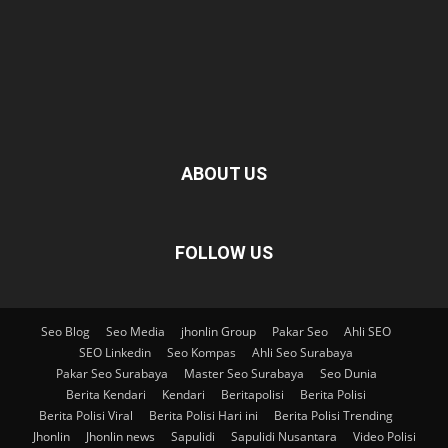
ABOUT US
FOLLOW US
Seo Blog
Seo Media
jhonlin Group
Pakar Seo
Ahli SEO
SEO Linkedin
Seo Kompas
Ahli Seo Surabaya
Pakar Seo Surabaya
Master Seo Surabaya
Seo Dunia
Berita Kendari
Kendari
Beritapolisi
Berita Polisi
Berita Polisi Viral
Berita Polisi Hari ini
Berita Polisi Trending
Jhonlin
Jhonlin news
Sapulidi
Sapulidi Nusantara
Video Polisi