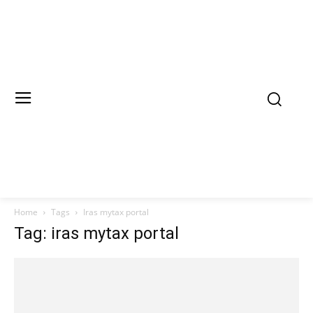
Home
Tags
Iras mytax portal
Tag: iras mytax portal