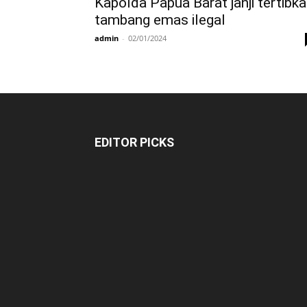
Kapolda Papua Barat janji tertibk
tambang emas ilegal
admin
-
02/01/2024
EDITOR PICKS