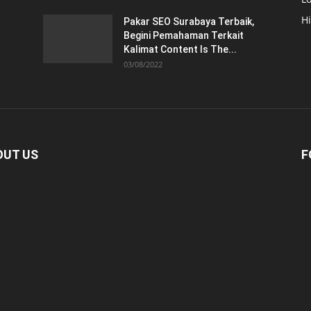
H
Pakar SEO Surabaya Terbaik,
Begini Pemahaman Terkait
Kalimat Content Is The...
03/08/2022
OUT US
F