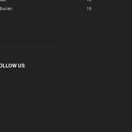
iburan
15
OLLOW US