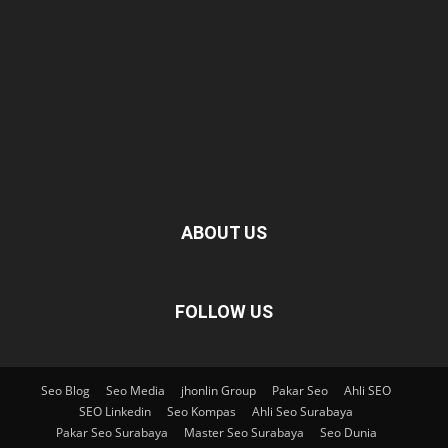
ABOUT US
FOLLOW US
Seo Blog
Seo Media
jhonlin Group
Pakar Seo
Ahli SEO
SEO Linkedin
Seo Kompas
Ahli Seo Surabaya
Pakar Seo Surabaya
Master Seo Surabaya
Seo Dunia