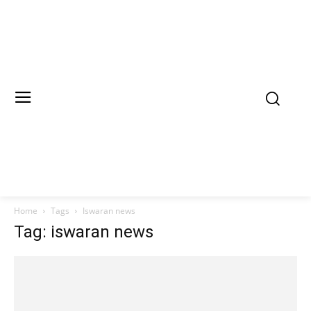
Home
Tags
Iswaran news
Tag: iswaran news