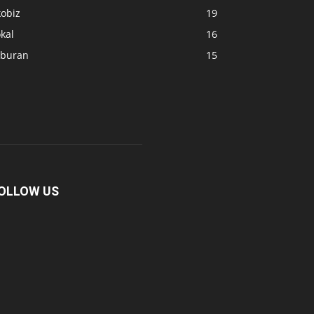
kobiz
19
kal
16
iburan
15
OLLOW US