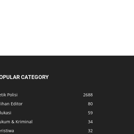
OPULAR CATEGORY
tik Polisi
2688
lihan Editor
80
dukasi
59
ukum & Kriminal
34
ristiwa
32