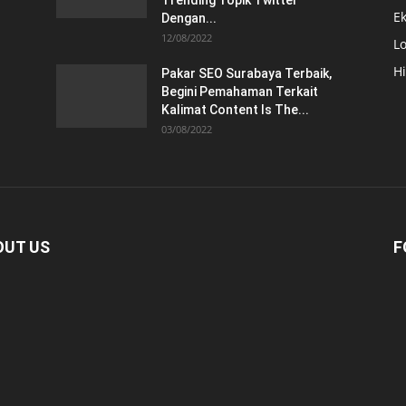
Trending Topik Twitter
E
Dengan...
12/08/2022
Lo
H
Pakar SEO Surabaya Terbaik,
Begini Pemahaman Terkait
Kalimat Content Is The...
03/08/2022
OUT US
F