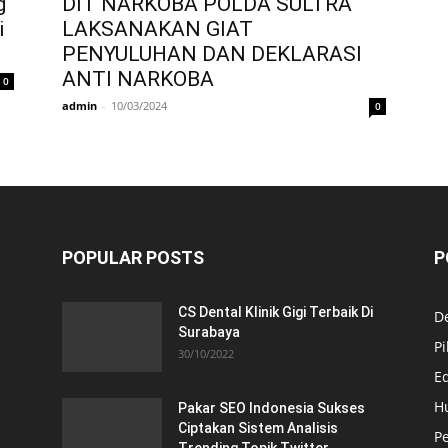
g
DIT NARKOBA POLDA SULTRA
i
LAKSANAKAN GIAT
PENYULUHAN DAN DEKLARASI
ANTI NARKOBA
0
admin
-
10/03/2024
0
POPULAR POSTS
P
CS Dental Klinik Gigi Terbaik Di
De
Surabaya
Pi
30/10/2022
E
H
Pakar SEO Indonesia Sukses
Ciptakan Sistem Analisis
Pe