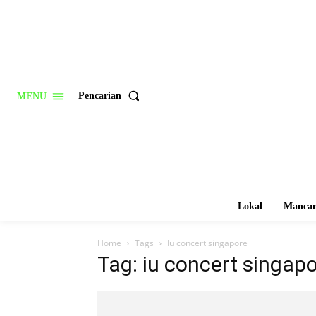
Pencarian
MENU
Lokal
Mancan
Home
Tags
Iu concert singapore
Tag: iu concert singap