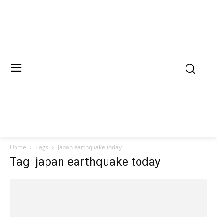
Home
Tags
Japan earthquake today
Tag: japan earthquake today