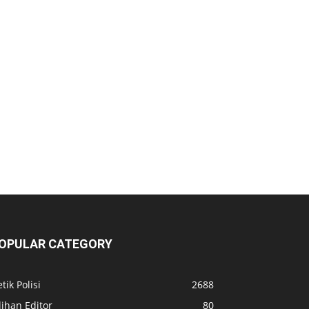
OPULAR CATEGORY
tik Polisi
2688
lihan Editor
80