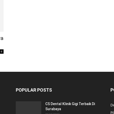
wa
0
POPULAR POSTS
P
CS Dental Klinik Gigi Terbaik Di
De
Surabaya
Pi