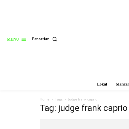
Pencarian
MENU
Lokal
Mancan
Home
Tags
Judge frank caprio
Tag: judge frank caprio