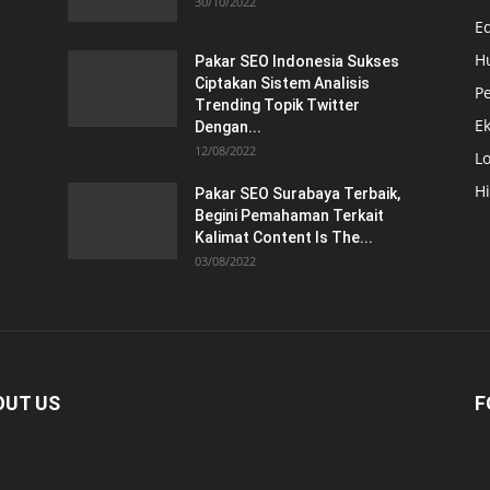
30/10/2022
E
H
Pakar SEO Indonesia Sukses
Ciptakan Sistem Analisis
Pe
Trending Topik Twitter
E
Dengan...
12/08/2022
Lo
H
Pakar SEO Surabaya Terbaik,
Begini Pemahaman Terkait
Kalimat Content Is The...
03/08/2022
OUT US
F