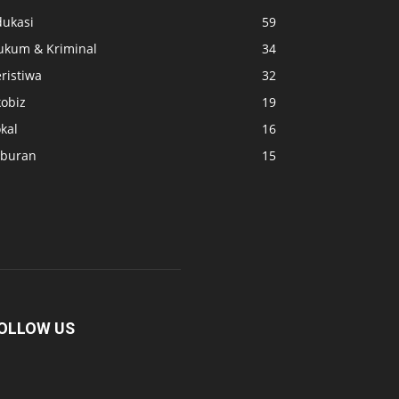
dukasi
59
ukum & Kriminal
34
ristiwa
32
kobiz
19
kal
16
iburan
15
OLLOW US