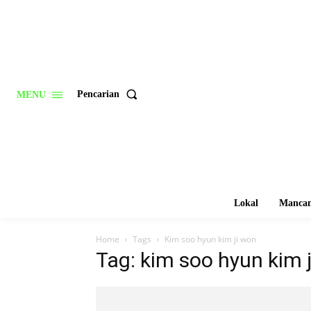
Pencarian
MENU
Lokal
Mancan
Home
Tags
Kim soo hyun kim ji won
Tag: kim soo hyun kim 