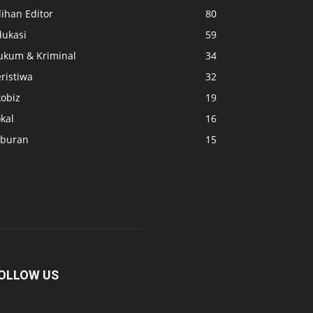
lihan Editor
80
dukasi
59
ukum & Kriminal
34
ristiwa
32
kobiz
19
kal
16
iburan
15
OLLOW US