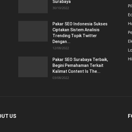
Surabaya
Pi
30/10/2022
E
H
Pakar SEO Indonesia Sukses
Ciptakan Sistem Analisis
Pe
Trending Topik Twitter
E
Dengan...
12/08/2022
Lo
H
Pakar SEO Surabaya Terbaik,
Begini Pemahaman Terkait
Kalimat Content Is The...
03/08/2022
OUT US
F