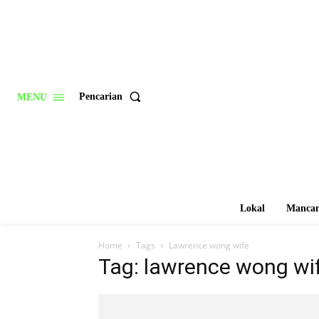
Pencarian
MENU
Lokal
Mancan
Home
Tags
Lawrence wong wife
Tag: lawrence wong wi