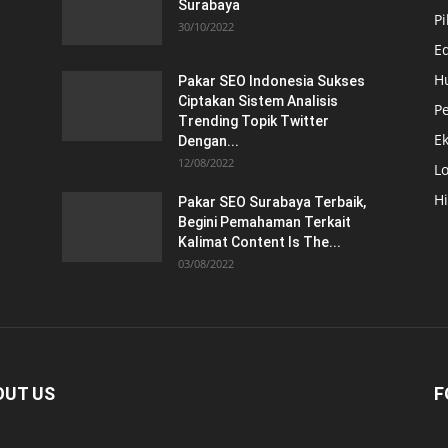
Surabaya
Pi
30/10/2022
E
H
Pakar SEO Indonesia Sukses
Ciptakan Sistem Analisis
Pe
Trending Topik Twitter
E
Dengan...
12/08/2022
Lo
H
Pakar SEO Surabaya Terbaik,
Begini Pemahaman Terkait
Kalimat Content Is The...
03/08/2022
OUT US
F