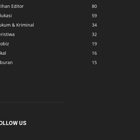
lihan Editor
80
dukasi
59
ukum & Kriminal
34
ristiwa
32
kobiz
19
kal
16
iburan
15
OLLOW US