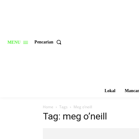
Pencarian
MENU
Lokal
Mancan
Home
Tags
Meg o’neill
Tag: meg o’neill