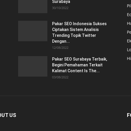
Surabaya
Pi
30/10/2022
E
H
Pakar SEO Indonesia Sukses
Ciptakan Sistem Analisis
Pe
Trending Topik Twitter
E
Dengan...
12/08/2022
Lo
H
Pakar SEO Surabaya Terbaik,
Begini Pemahaman Terkait
Kalimat Content Is The...
03/08/2022
OUT US
F