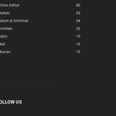
lihan Editor
80
dukasi
59
ukum & Kriminal
34
ristiwa
32
kobiz
19
kal
16
iburan
15
OLLOW US