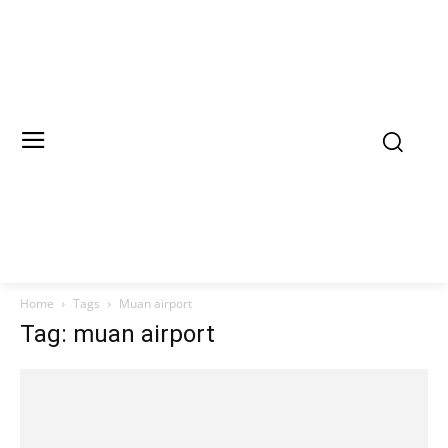
Home
Tags
Muan airport
Tag: muan airport