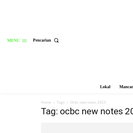
Pencarian
MENU
Lokal
Mancan
Home
Tags
Ocbc new notes 2023
Tag: ocbc new notes 2