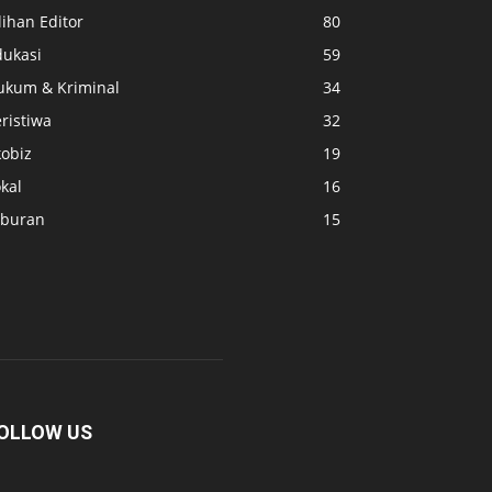
lihan Editor
80
dukasi
59
ukum & Kriminal
34
ristiwa
32
kobiz
19
kal
16
iburan
15
OLLOW US