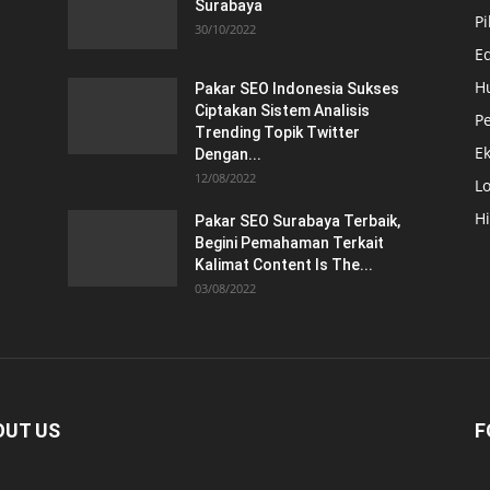
Surabaya
Pi
30/10/2022
E
H
Pakar SEO Indonesia Sukses
Ciptakan Sistem Analisis
Pe
Trending Topik Twitter
E
Dengan...
12/08/2022
Lo
H
Pakar SEO Surabaya Terbaik,
Begini Pemahaman Terkait
Kalimat Content Is The...
03/08/2022
OUT US
F