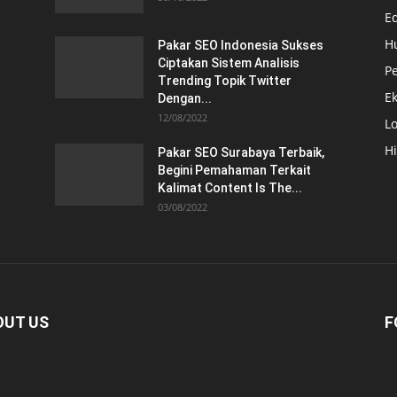
E
H
Pakar SEO Indonesia Sukses
Ciptakan Sistem Analisis
Pe
Trending Topik Twitter
E
Dengan...
12/08/2022
Lo
H
Pakar SEO Surabaya Terbaik,
Begini Pemahaman Terkait
Kalimat Content Is The...
03/08/2022
OUT US
F