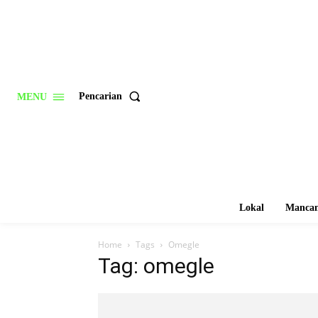
Pencarian
MENU
Lokal
Mancan
Home
Tags
Omegle
Tag: omegle