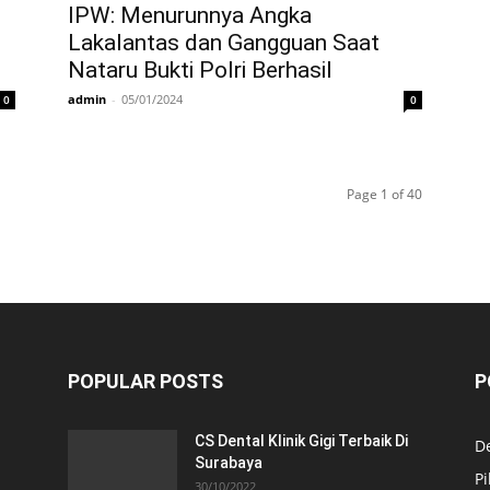
IPW: Menurunnya Angka
Lakalantas dan Gangguan Saat
Nataru Bukti Polri Berhasil
admin
-
05/01/2024
0
0
Page 1 of 40
POPULAR POSTS
P
CS Dental Klinik Gigi Terbaik Di
De
Surabaya
Pi
30/10/2022