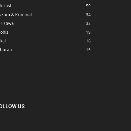
dukasi
59
ukum & Kriminal
34
ristiwa
32
kobiz
19
kal
16
iburan
15
OLLOW US